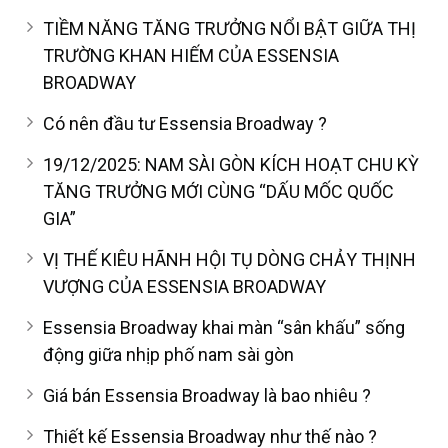
TIỀM NĂNG TĂNG TRƯỞNG NỔI BẬT GIỮA THỊ
TRƯỜNG KHAN HIẾM CỦA ESSENSIA
BROADWAY
Có nên đầu tư Essensia Broadway ?
19/12/2025: NAM SÀI GÒN KÍCH HOẠT CHU KỲ
TĂNG TRƯỞNG MỚI CÙNG “DẤU MỐC QUỐC
GIA”
VỊ THẾ KIÊU HÃNH HỘI TỤ DÒNG CHẢY THỊNH
VƯỢNG CỦA ESSENSIA BROADWAY
Essensia Broadway khai màn “sân khấu” sống
động giữa nhịp phố nam sài gòn
Giá bán Essensia Broadway là bao nhiêu ?
Thiết kế Essensia Broadway như thế nào ?