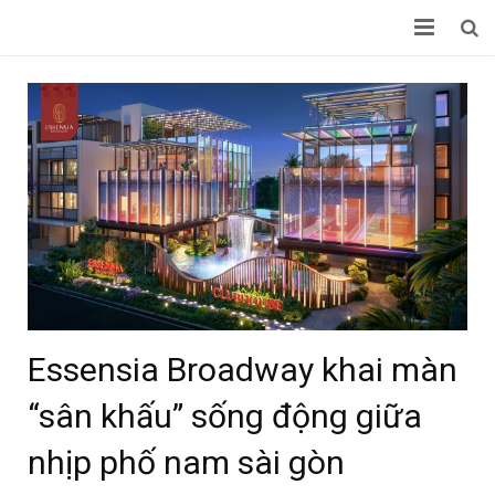
TRANG CHỦ
DỰ ÁN
CHUYỂN NHƯỢNG
CHỦ ĐẦU TƯ KHÁC
TIN TỨC
LIÊN HỆ
Essensia Broadway khai màn
“sân khấu” sống động giữa
nhịp phố nam sài gòn