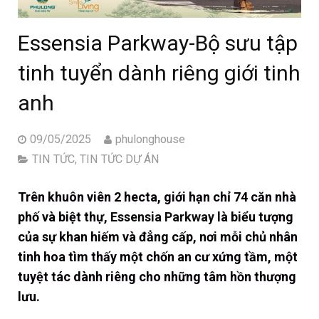
Essensia Parkway-Bộ sưu tập
tinh tuyển dành riêng giới tinh
anh
09/05/2025
phulonghouse
TIN TỨC
,
TIN TỨC DỰ ÁN
Trên khuôn viên 2 hecta, giới hạn chỉ 74 căn nhà
phố và biệt thự,
Essensia Parkway
là biểu tượng
của sự khan hiếm và đẳng cấp, nơi mỗi chủ nhân
tinh hoa tìm thấy một chốn an cư xứng tầm, một
tuyệt tác dành riêng cho những tâm hồn thượng
lưu.