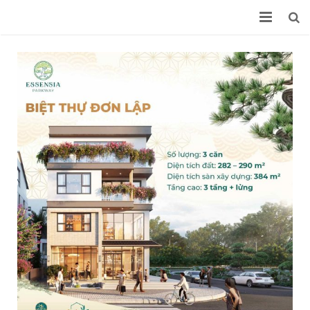
TRANG CHỦ
DỰ ÁN
CHUYỂN NHƯỢNG
CHỦ ĐẦU TƯ KHÁC
TIN TỨC
LIÊN HỆ