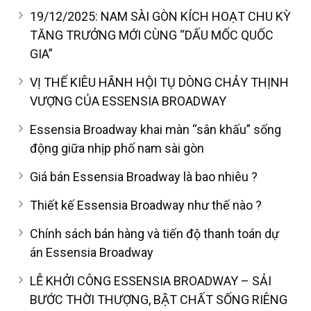
19/12/2025: NAM SÀI GÒN KÍCH HOẠT CHU KỲ
TĂNG TRƯỞNG MỚI CÙNG “DẤU MỐC QUỐC
GIA”
VỊ THẾ KIÊU HÃNH HỘI TỤ DÒNG CHẢY THỊNH
VƯỢNG CỦA ESSENSIA BROADWAY
Essensia Broadway khai màn “sân khấu” sống
động giữa nhịp phố nam sài gòn
Giá bán Essensia Broadway là bao nhiêu ?
Thiết kế Essensia Broadway như thế nào ?
Chính sách bán hàng và tiến độ thanh toán dự
án Essensia Broadway
LỄ KHỞI CÔNG ESSENSIA BROADWAY – SẢI
BƯỚC THỜI THƯỢNG, BẬT CHẤT SỐNG RIÊNG